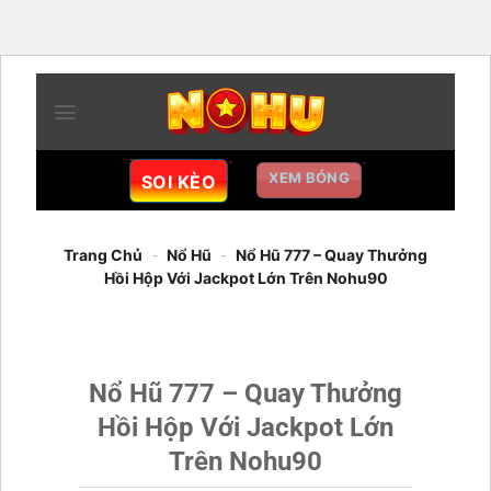
Chuyển
đến
nội
dung
XEM BÓNG
SOI KÈO
Trang Chủ
-
Nổ Hũ
-
Nổ Hũ 777 – Quay Thưởng
Hồi Hộp Với Jackpot Lớn Trên Nohu90
Nổ Hũ 777 – Quay Thưởng
Hồi Hộp Với Jackpot Lớn
Trên Nohu90