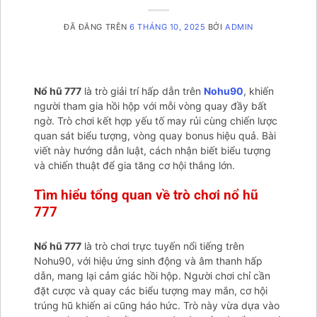
ĐÃ ĐĂNG TRÊN
6 THÁNG 10, 2025
BỞI
ADMIN
Nổ hũ 777
là trò giải trí hấp dẫn trên
Nohu90
, khiến
người tham gia hồi hộp với mỗi vòng quay đầy bất
ngờ. Trò chơi kết hợp yếu tố may rủi cùng chiến lược
quan sát biểu tượng, vòng quay bonus hiệu quả. Bài
viết này hướng dẫn luật, cách nhận biết biểu tượng
và chiến thuật để gia tăng cơ hội thắng lớn.
Tìm hiểu tổng quan về trò chơi nổ hũ
777
Nổ hũ 777
là trò chơi trực tuyến nổi tiếng trên
Nohu90, với hiệu ứng sinh động và âm thanh hấp
dẫn, mang lại cảm giác hồi hộp. Người chơi chỉ cần
đặt cược và quay các biểu tượng may mắn, cơ hội
trúng hũ khiến ai cũng háo hức. Trò này vừa dựa vào